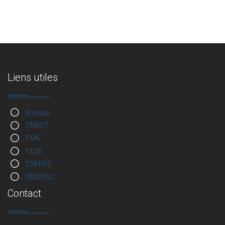
Liens utiles
Enssup
CNRST
FM6
CESE
CSEFRS
ONOUSC
Contact