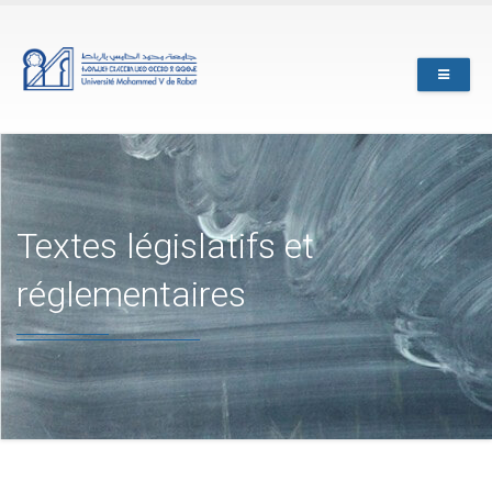
Skip
to
main
content
Textes législatifs et
réglementaires