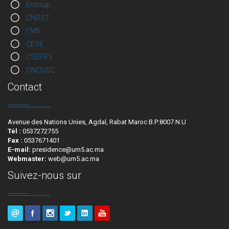
Enssup
CNRST
FM6
CESE
CSEFRS
ONOUSC
Contact
Avenue des Nations Unies, Agdal, Rabat Maroc B.P:8007.N.U
Tél :
0537272755
Fax :
0537671401
E-mail:
presidence@um5.ac.ma
Webmaster:
web@um5.ac.ma
Suivez-nous sur