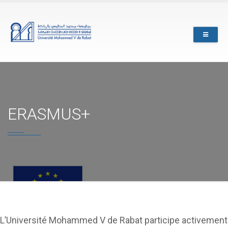
Skip
to
main
content
ERASMUS+
L’Université Mohammed V de Rabat participe activement