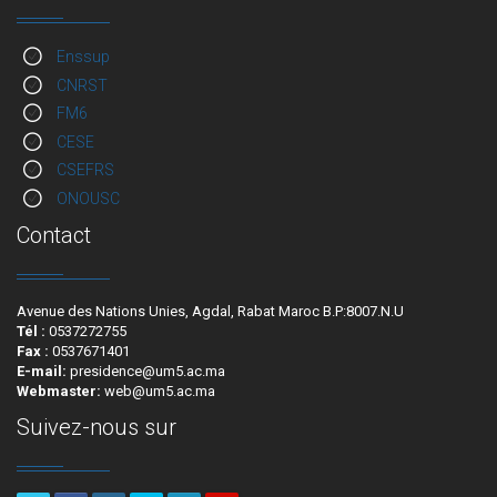
Enssup
CNRST
FM6
CESE
CSEFRS
ONOUSC
Contact
Avenue des Nations Unies, Agdal, Rabat Maroc B.P:8007.N.U
Tél :
0537272755
Fax :
0537671401
E-mail:
presidence@um5.ac.ma
Webmaster:
web@um5.ac.ma
Suivez-nous sur