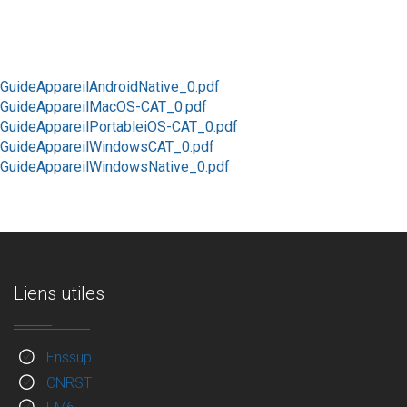
GuideAppareilAndroidNative_0.pdf
GuideAppareilMacOS-CAT_0.pdf
GuideAppareilPortableiOS-CAT_0.pdf
GuideAppareilWindowsCAT_0.pdf
GuideAppareilWindowsNative_0.pdf
Liens utiles
Enssup
CNRST